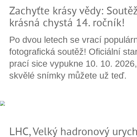
Zachyťte krásy vědy: Soutěž
krásná chystá 14. ročník!
Po dvou letech se vrací populárn
fotografická soutěž! Oficiální sta
prací sice vypukne 10. 10. 2026, 
skvělé snímky můžete už teď.
LHC, Velký hadronový urych