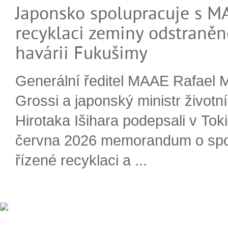
Japonsko spolupracuje s M
recyklaci zeminy odstraněn
havárii Fukušimy
Generální ředitel MAAE Rafael 
Grossi a japonský ministr životn
Hirotaka Išihara podepsali v Tok
června 2026 memorandum o spo
řízené recyklaci a ...