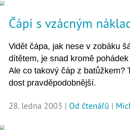
Čápi s vzácným nákl
Vidět čápa, jak nese v zobáku š
dítětem, je snad kromě poháde
Ale co takový čáp z batůžkem? T
dost pravděpodobnější.
28. ledna 2003 |
Od čtenářů
|
Mic