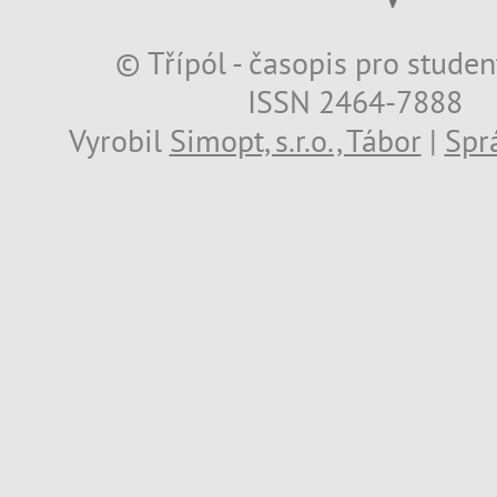
© Třípól - časopis pro studen
ISSN 2464-7888
Vyrobil
Simopt, s.r.o., Tábor
|
Spr