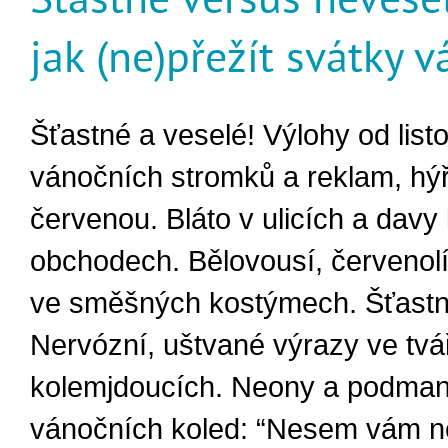
jak (ne)přežít svátky 
Šťastné a veselé! Výlohy od list
vánočních stromků a reklam, hýří
červenou. Bláto v ulicích a davy l
obchodech. Bělovousí, červenolí
ve směšných kostýmech. Šťastn
Nervózní, uštvané výrazy ve tvá
kolemjdoucích. Neony a podman
vánočních koled: “Nesem vám n