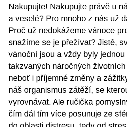
Nakupujte! Nakupujte právě u ná
a veselé? Pro mnoho z nás už d
Proč už nedokážeme vánoce prož
snažíme se je přežívat? Jistě, s
vánoční jsou a vždy byly jednou
takzvaných náročných životních 
neboť i příjemné změny a zážitk
náš organismus zátěží, se kter
vyrovnávat. Ale ručička pomysl
čím dál tím více posunuje ze sfé
do oblasti distresu, tedy od stres