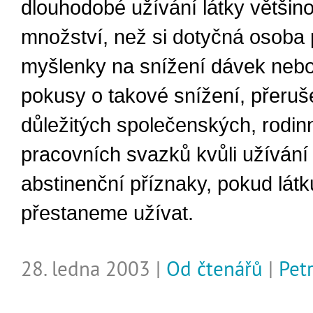
dlouhodobé užívání látky většin
množství, než si dotyčná osoba 
myšlenky na snížení dávek neb
pokusy o takové snížení, přeruš
důležitých společenských, rodin
pracovních svazků kvůli užívání 
abstinenční příznaky, pokud látk
přestaneme užívat.
28. ledna 2003 |
Od čtenářů
|
Pet