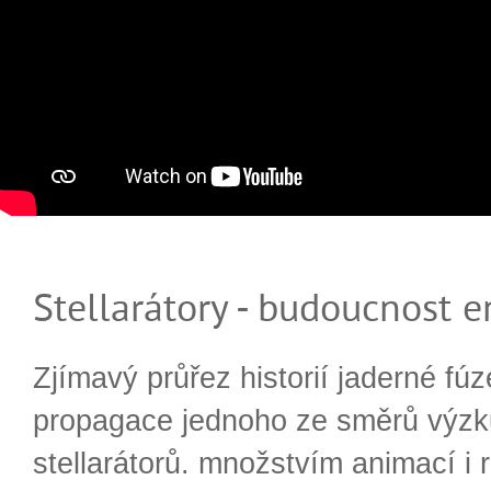
Stellarátory - budoucnost e
Zjímavý průřez historií jaderné fúz
propagace jednoho ze směrů výzk
stellarátorů. množstvím animací i 