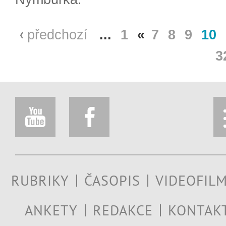
předchozí
...
1
«
7
8
9
10
3
RUBRIKY
ČASOPIS
VIDEOFIL
ANKETY
REDAKCE
KONTAK