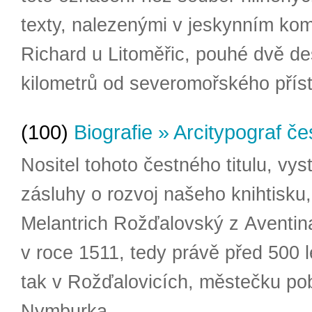
texty, nalezenými v jeskynním ko
Richard u Litoměřic, pouhé dvě de
kilometrů od severomořského příst
(100)
Biografie » Arcitypograf č
Nositel tohoto čestného titulu, vyst
zásluhy o rozvoj našeho knihtisku, 
Melantrich Rožďalovský z Aventina
v roce 1511, tedy právě před 500 l
tak v Rožďalovicích, městečku pob
Nymburka.