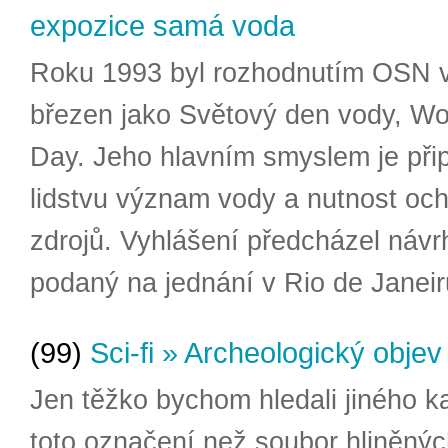
expozice samá voda
Roku 1993 byl rozhodnutím OSN v
březen jako Světový den vody, Wo
Day. Jeho hlavním smyslem je př
lidstvu význam vody a nutnost oc
zdrojů. Vyhlášení předcházel návr
podaný na jednání v Rio de Janeir
(99)
Sci-fi » Archeologický objev 
Jen těžko bychom hledali jiného k
toto označení než soubor hliněnýc