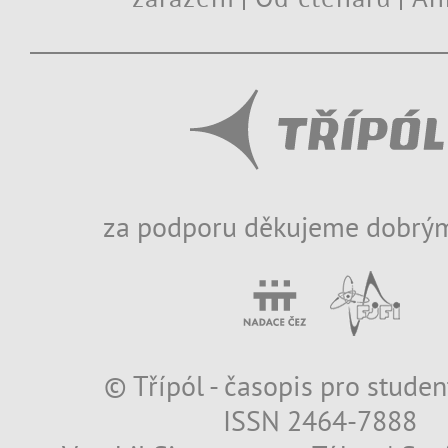
za podporu děkujeme dobrým
© Třípól - časopis pro studen
ISSN 2464-7888