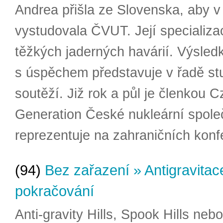
Andrea přišla ze Slovenska, aby 
vystudovala ČVUT. Její specializa
těžkých jaderných havárií. Výsled
s úspěchem představuje v řadě s
soutěží. Již rok a půl je členkou 
Generation České nukleární společ
reprezentuje na zahraničních konf
(94)
Bez zařazení » Antigravitac
pokračování
Anti-gravity Hills, Spook Hills neb