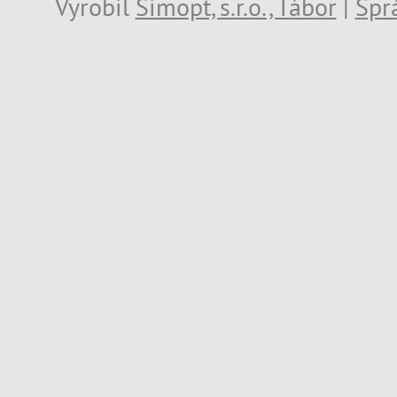
Vyrobil
Simopt, s.r.o., Tábor
|
Spr