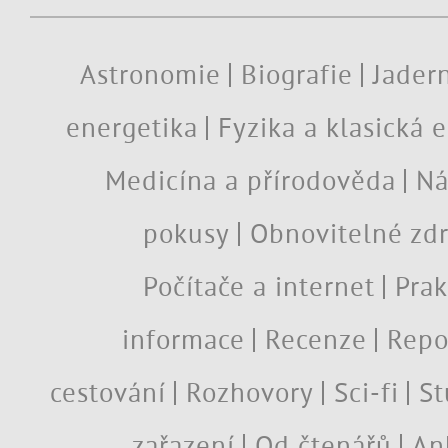
Astronomie
Biografie
Jadern
energetika
Fyzika a klasická 
Medicína a přírodověda
Ná
pokusy
Obnovitelné zdr
Počítače a internet
Prak
informace
Recenze
Repo
cestování
Rozhovory
Sci-fi
St
zařazení
Od čtenářů
An