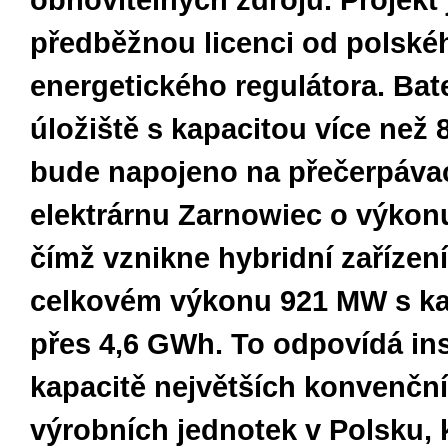
obnovitelných zdrojů. Projekt j
předběžnou licenci od polské
energetického regulátora. Bat
úložiště s kapacitou více než
bude napojeno na přečerpáva
elektrárnu Zarnowiec o výkon
čímž vznikne hybridní zařízení
celkovém výkonu 921 MW s ka
přes 4,6 GWh. To odpovídá in
kapacitě největších konvenčn
výrobních jednotek v Polsku, 