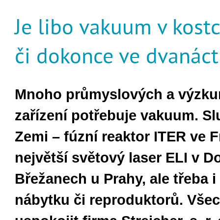
Je libo vakuum v kostce
či dokonce ve dvanáct
Mnoho průmyslových a výzk
zařízení potřebuje vakuum. S
Zemi – fúzní reaktor ITER ve F
největší světový laser ELI v D
Břežanech u Prahy, ale třeba i
nábytku či reproduktorů. Vše