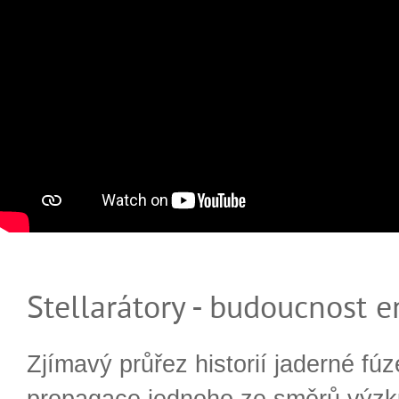
Stellarátory - budoucnost e
Zjímavý průřez historií jaderné fúz
propagace jednoho ze směrů výzk