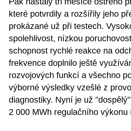
Pak nastaly tři měsíce ostrého p
které potvrdily a rozšířily jeho p
prokázané už při testech. Vysok
spolehlivost, nízkou poruchovost
schopnost rychlé reakce na odc
frekvence doplnilo ještě využíván
rozvojových funkcí a všechno po
výborné výsledky vzešlé z prov
diagnostiky. Nyní je už "dospělý
2 000 MWh regulačního výkonu 