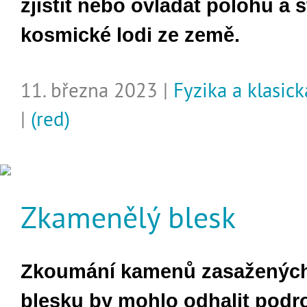
zjistit nebo ovládat polohu a 
kosmické lodi ze země.
11. března 2023 |
Fyzika a klasic
|
(red)
Zkamenělý blesk
Zkoumání kamenů zasaženýc
blesku by mohlo odhalit podr