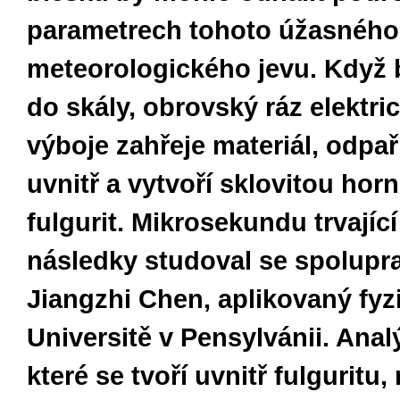
parametrech tohoto úžasného
meteorologického jevu. Když 
do skály, obrovský ráz elektri
výboje zahřeje materiál, odpaří
uvnitř a vytvoří sklovitou hor
fulgurit. Mikrosekundu trvající
následky studoval se spolupr
Jiangzhi Chen, aplikovaný fyz
Universitě v Pensylvánii. Anal
které se tvoří uvnitř fulgurit