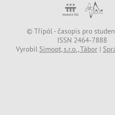
© Třípól - časopis pro studen
ISSN 2464-7888
Vyrobil
Simopt, s.r.o., Tábor
|
Spr