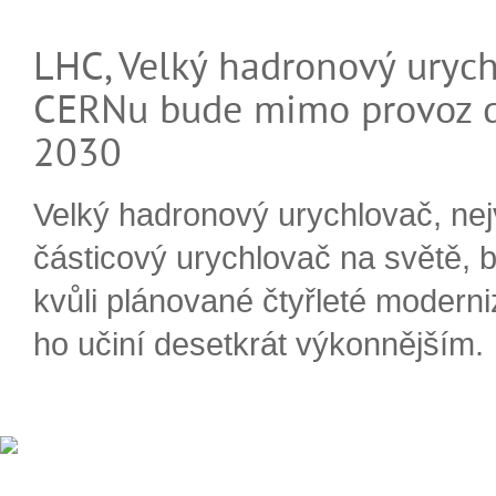
LHC, Velký hadronový urych
CERNu bude mimo provoz d
2030
Velký hadronový urychlovač, nej
částicový urychlovač na světě, 
kvůli plánované čtyřleté moderni
ho učiní desetkrát výkonnějším.