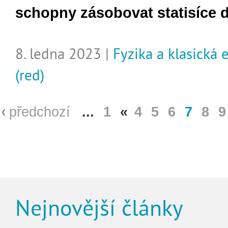
schopny zásobovat statisíce 
8. ledna 2023 |
Fyzika a klasická
(red)
předchozí
...
1
«
4
5
6
7
8
9
Nejnovější články