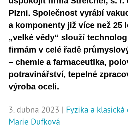
uspokojit firma Streicher, s. r. o
Plzni. Společnost vyrábí vaku
a komponenty již více než 25 l
„velké vědy“ slouží technolo
firmám v celé řadě průmyslov
– chemie a farmaceutika, polo
potravinářství, tepelné zpraco
výroba oceli.
3. dubna 2023 |
Fyzika a klasická
Marie Dufková