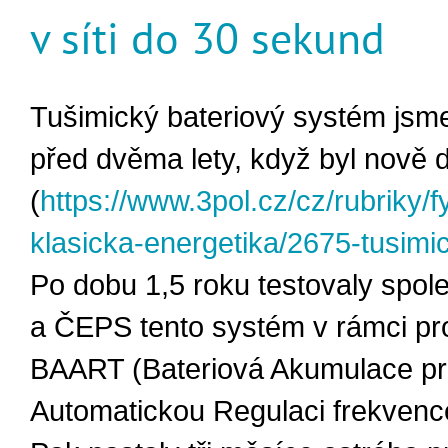
v síti do 30 sekund
Tušimický bateriový systém jsme
před dvěma lety, když byl nově
(
https://www.3pol.cz/cz/rubriky/f
klasicka-energetika/2675-tusimi
Po dobu 1,5 roku testovaly spol
a ČEPS tento systém v rámci pr
BAART (Bateriová Akumulace p
Automatickou Regulaci frekvenc