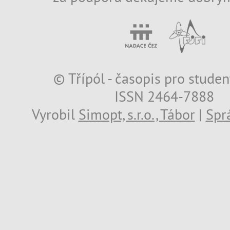
© Třípól - časopis pro studen
ISSN 2464-7888
Vyrobil
Simopt, s.r.o., Tábor
|
Spr