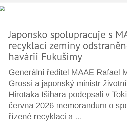
Japonsko spolupracuje s M
recyklaci zeminy odstraněn
havárii Fukušimy
Generální ředitel MAAE Rafael 
Grossi a japonský ministr životn
Hirotaka Išihara podepsali v Tok
června 2026 memorandum o spo
řízené recyklaci a ...