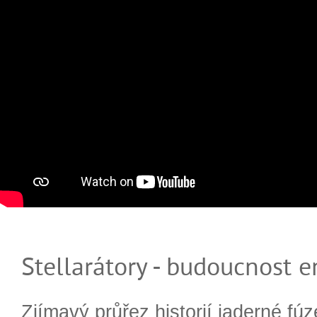
Stellarátory - budoucnost e
Zjímavý průřez historií jaderné fúz