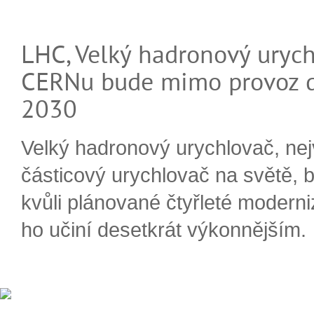
LHC, Velký hadronový urych
CERNu bude mimo provoz d
2030
Velký hadronový urychlovač, nej
částicový urychlovač na světě, 
kvůli plánované čtyřleté moderni
ho učiní desetkrát výkonnějším.