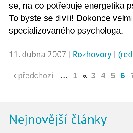
se, na co potřebuje energetika 
To byste se divili! Dokonce velmi
specializovaného psychologa.
11. dubna 2007 |
Rozhovory
|
(red
předchozí
...
1
«
3
4
5
6
Nejnovější články