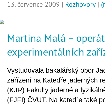
13. července 2009 |
Rozhovory
|
(
Martina Malá – operá
experimentálních zaří
Vystudovala bakalářský obor Ja
zařízení na Katedře jaderných r
(KJR) Fakulty jaderné a fyzikáln
(FJFI) ČVUT. Na katedře také p