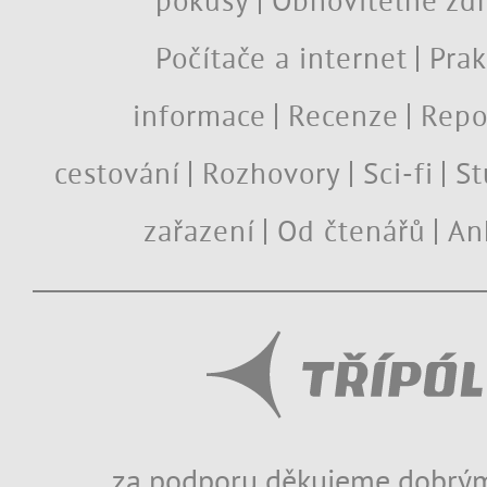
pokusy
Obnovitelné zdr
Počítače a internet
Prak
informace
Recenze
Repo
cestování
Rozhovory
Sci-fi
St
zařazení
Od čtenářů
An
za podporu děkujeme dobrým