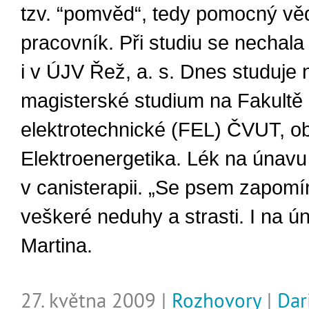
tzv. “pomvěd“, tedy pomocný v
pracovník. Při studiu se nechal
i v ÚJV Řež, a. s. Dnes studuje 
magisterské studium na Fakultě
elektrotechnické (FEL) ČVUT, o
Elektroenergetika. Lék na únavu 
v canisterapii. „Se psem zapom
veškeré neduhy a strasti. I na ún
Martina.
27. května 2009 |
Rozhovory
|
Dar