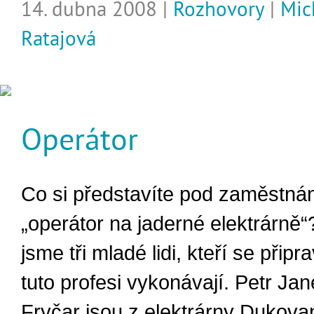
14. dubna 2008 |
Rozhovory
|
Mic
Ratajová
Operátor
Co si představíte pod zaměstná
„operátor na jaderné elektrárně“?
jsme tři mladé lidi, kteří se připra
tuto profesi vykonávají. Petr Ja
Fryčar jsou z elektrárny Dukova