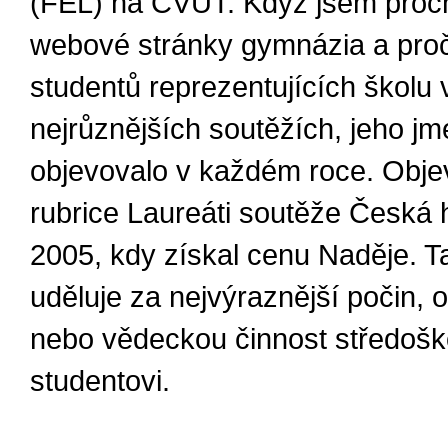
(FEL) na ČVUT. Když jsem proc
webové stránky gymnázia a pročí
studentů reprezentujících školu 
nejrůznějších soutěžích, jeho j
objevovalo v každém roce. Objevi
rubrice Laureáti soutěže Česká 
2005, kdy získal cenu Naděje. T
uděluje za nejvýraznější počin,
nebo vědeckou činnost středoš
studentovi.