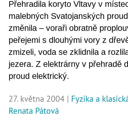
Přehradila koryto Vltavy v míste
malebných Svatojanských proud
změnila – voraři obratně proplou
peřejemi s dlouhými vory z dřev
zmizeli, voda se zklidnila a rozli
jezera. Z elektrárny v přehradě
proud elektrický.
27. května 2004 |
Fyzika a klasic
Renata Pátová