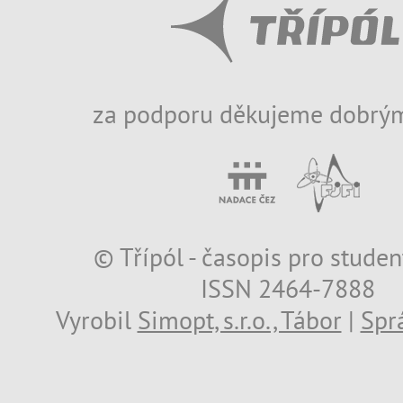
za podporu děkujeme dobrým
© Třípól - časopis pro studen
ISSN 2464-7888
Vyrobil
Simopt, s.r.o., Tábor
|
Spr