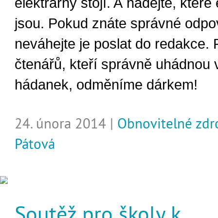
elektrárny stojí. A hádejte, které 
jsou. Pokud znáte správné odpo
neváhejte je poslat do redakce. 
čtenářů, kteří správně uhádnou 
hádanek, odměníme dárkem!
24. února 2014 |
Obnovitelné zdr
Pátová
Soutěž pro školy k