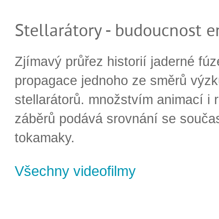
Stellarátory - budoucnost e
Zjímavý průřez historií jaderné fúz
propagace jednoho ze směrů výzk
stellarátorů. množstvím animací i 
záběrů podává srovnání se souča
tokamaky.
Všechny videofilmy