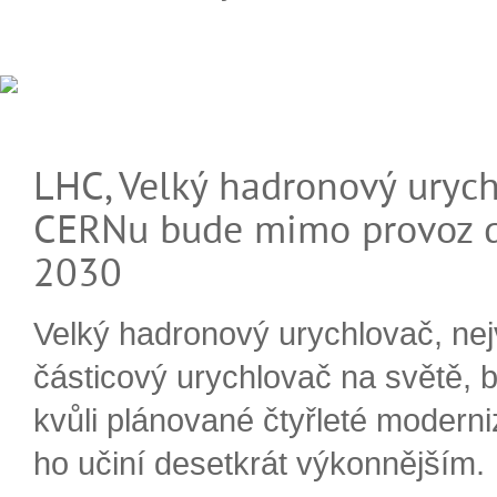
LHC, Velký hadronový urych
CERNu bude mimo provoz d
2030
Velký hadronový urychlovač, nej
částicový urychlovač na světě, 
kvůli plánované čtyřleté moderni
ho učiní desetkrát výkonnějším.