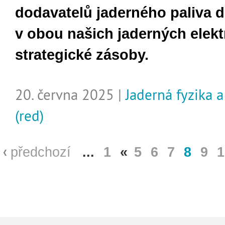
dodavatelů jaderného paliva 
v obou našich jaderných elekt
strategické zásoby.
20. června 2025 |
Jaderná fyzika 
(red)
předchozí
...
1
«
5
6
7
8
9
1