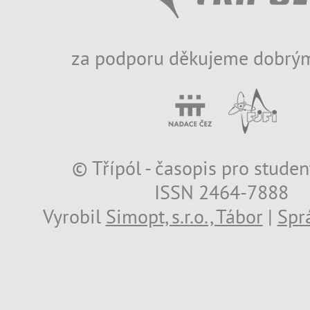
za podporu děkujeme dobrým
© Třípól - časopis pro studen
ISSN 2464-7888
Vyrobil
Simopt, s.r.o., Tábor
|
Spr