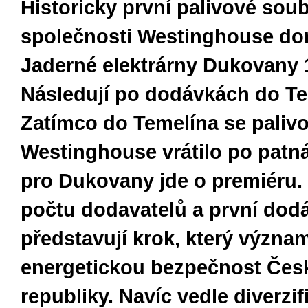
Historicky první palivové sou
společnosti Westinghouse dor
Jaderné elektrárny Dukovany 1
Následují po dodávkách do Te
Zatímco do Temelína se paliv
Westinghouse vrátilo po patnác
pro Dukovany jde o premiéru.
počtu dodavatelů a první dod
představují krok, který význa
energetickou bezpečnost Čes
republiky. Navíc vedle diverzif