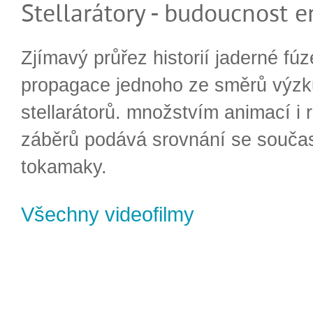
Stellarátory - budoucnost e
Zjímavý průřez historií jaderné fúz
propagace jednoho ze směrů výzk
stellarátorů. množstvím animací i 
záběrů podává srovnání se souča
tokamaky.
Všechny videofilmy