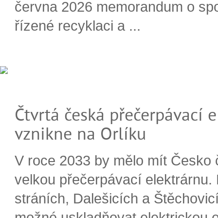
června 2026 memorandum o spo
řízené recyklaci a ...
Čtvrtá česká přečerpávací e
vznikne na Orlíku
V roce 2033 by mělo mít Česko 
velkou přečerpávací elektrárnu.
stráních, Dalešicích a Štěchovi
možné uskladňovat elektrickou e