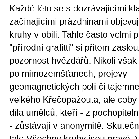
Každé léto se s dozrávajícími kl
začínajícími prázdninami objevuj
kruhy v obilí. Tahle často velmi
"přírodní grafitti" si přitom zaslou
pozornost hvězdářů. Nikoli však
po mimozemšťanech, projevy
geomagnetických polí či tajemné
velkého Křečopažouta, ale coby
díla umělců, kteří - z pochopite
- zůstávají v anonymitě. Skuteč
tak: Všechny kruhy jsou pravé. V