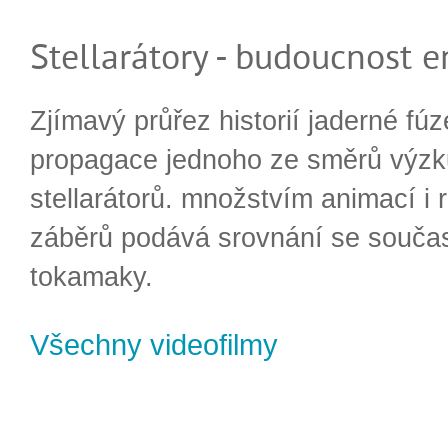
Stellarátory - budoucnost e
Zjímavý průřez historií jaderné fúz
propagace jednoho ze směrů výzk
stellarátorů. množstvím animací i 
záběrů podává srovnání se souča
tokamaky.
Všechny videofilmy