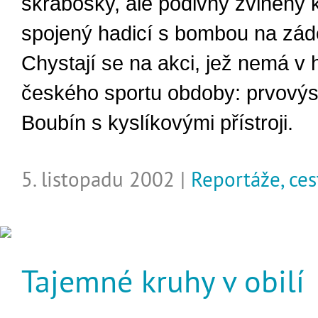
škrabošky, ale podivný zvlněný k
spojený hadicí s bombou na zád
Chystají se na akci, jež nemá v hi
českého sportu obdoby: prvovýs
Boubín s kyslíkovými přístroji.
5. listopadu 2002 |
Reportáže, ces
Tajemné kruhy v obilí