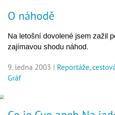
O náhodě
Na letošní dovolené jsem zažil 
zajímavou shodu náhod.
9. ledna 2003 |
Reportáže, cestov
Gráf
Co je Cyg aneb Na jad