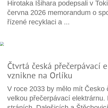
Hirotaka Išihara podepsali v Tok
června 2026 memorandum o spo
řízené recyklaci a ...
Čtvrtá česká přečerpávací e
vznikne na Orlíku
V roce 2033 by mělo mít Česko 
velkou přečerpávací elektrárnu.
stráních, Dalešicích a Štěchovi