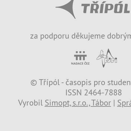
za podporu děkujeme dobrým
© Třípól - časopis pro studen
ISSN 2464-7888
Vyrobil
Simopt, s.r.o., Tábor
|
Spr