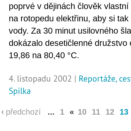
poprvé v dějinách člověk vlastní 
na rotopedu elektřinu, aby si tak o
vody. Za 30 minut usilovného šl
dokázalo desetičlenné družstvo 
19,86 na 80,40 °C.
4. listopadu 2002 |
Reportáže, ces
Spilka
předchozí
...
1
«
10
11
12
13