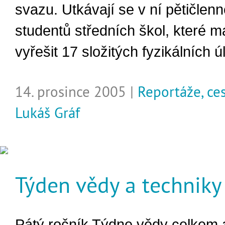
svazu. Utkávají se v ní pětičlen
studentů středních škol, které ma
vyřešit 17 složitých fyzikálních ú
14. prosince 2005 |
Reportáže, ce
Lukáš Gráf
Týden vědy a techniky
Pátý ročník Týdne vědy celkem a