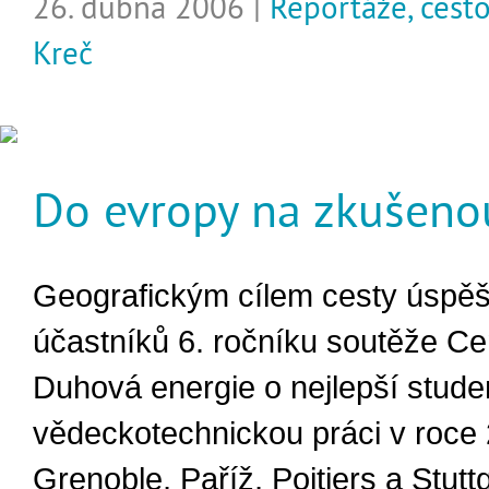
26. dubna 2006 |
Reportáže, cest
Kreč
Do evropy na zkušeno
Geografickým cílem cesty úspě
účastníků 6. ročníku soutěže C
Duhová energie o nejlepší stud
vědeckotechnickou práci v roce 
Grenoble, Paříž, Poitiers a Stuttg