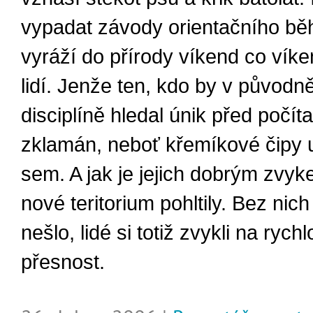
vypadat závody orientačního běh
vyráží do přírody víkend co vík
lidí. Jenže ten, kdo by v původn
disciplíně hledal únik před počít
zklamán, neboť křemíkové čipy u
sem. A jak je jejich dobrým zvyk
nové teritorium pohltily. Bez nich
nešlo, lidé si totiž zvykli na rychl
přesnost.