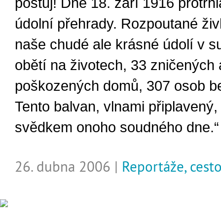
postůj! Dne 18. září 1916 protrh
údolní přehrady. Rozpoutané živ
naše chudé ale krásné údolí v su
obětí na životech, 33 zničených 
poškozených domů, 307 osob bez
Tento balvan, vlnami připlavený, 
svědkem onoho soudného dne.“
26. dubna 2006 |
Reportáže, cest