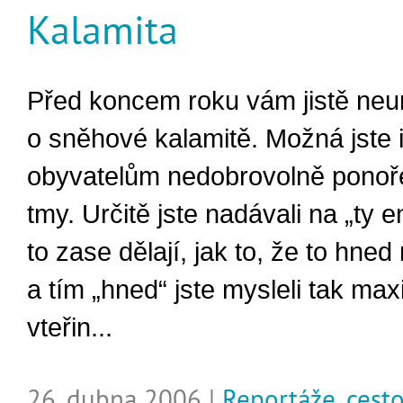
Kalamita
Před koncem roku vám jistě neu
o sněhové kalamitě. Možná jste i 
obyvatelům nedobrovolně pono
tmy. Určitě jste nadávali na „ty e
to zase dělají, jak to, že to hned 
a tím „hned“ jste mysleli tak max
vteřin...
26. dubna 2006 |
Reportáže, cest