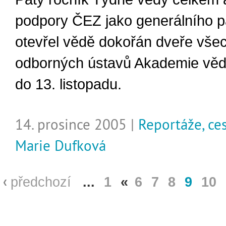
podpory ČEZ jako generálního pa
otevřel vědě dokořán dveře vše
odborných ústavů Akademie věd
do 13. listopadu.
14. prosince 2005 |
Reportáže, ce
Marie Dufková
předchozí
...
1
«
6
7
8
9
10