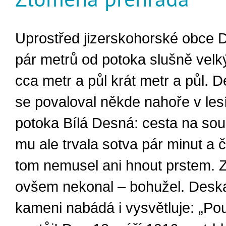
Uprostřed jizerskohorské obce D
pár metrů od potoka slušně velk
cca metr a půl krát metr a půl. De
se povaloval někde nahoře v les
potoka Bílá Desná: cesta na so
mu ale trvala sotva pár minut a č
tom nemusel ani hnout prstem. Z
ovšem nekonal – bohužel. Desk
kameni nabádá i vysvětluje: „Po