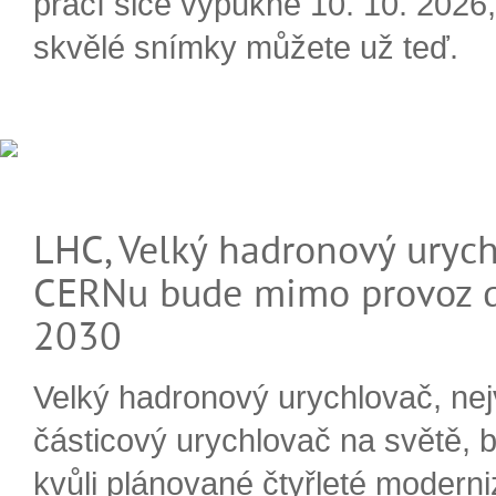
prací sice vypukne 10. 10. 2026, 
skvělé snímky můžete už teď.
LHC, Velký hadronový urych
CERNu bude mimo provoz d
2030
Velký hadronový urychlovač, nej
částicový urychlovač na světě, 
kvůli plánované čtyřleté moderni