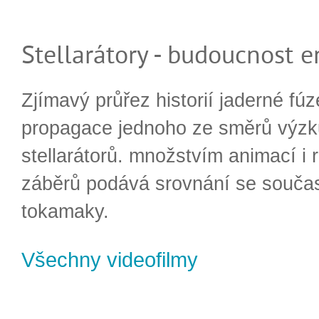
Stellarátory - budoucnost e
Zjímavý průřez historií jaderné fúz
propagace jednoho ze směrů výzk
stellarátorů. množstvím animací i 
záběrů podává srovnání se souča
tokamaky.
Všechny videofilmy