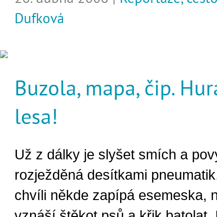
Dufková
Buzola, mapa, čip. Hur
lesa!
Už z dálky je slyšet smích a pov
rozježděná desítkami pneumatik
chvíli někde zapípá esemeska, 
vznáší štěkot psů a křik batolat.