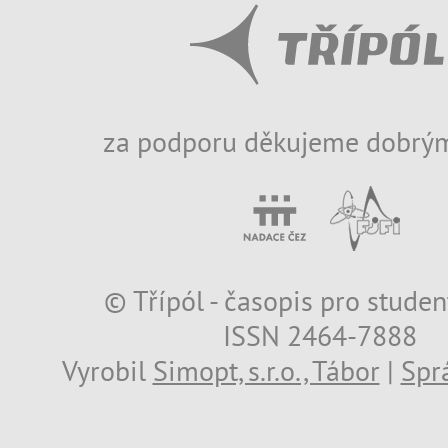
za podporu děkujeme dobrým
© Třípól - časopis pro studen
ISSN 2464-7888
Vyrobil
Simopt, s.r.o., Tábor
|
Spr