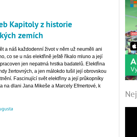
eb Kapitoly z historie
ských zemích
ět a náš každodenní život v něm už neuměli ani
no, co se u nás elektřině ještě říkalo mluno a její
pracoven jen nepatrná hrstka badatelů. Elektřina
y žertovných, a jen málokdo tušil její obrovskou
atnění. Fascinující svět elektřiny a její průkopníky
na na dlani Jana Mikeše a Marcely Efmertové, k
Nej
ugusta