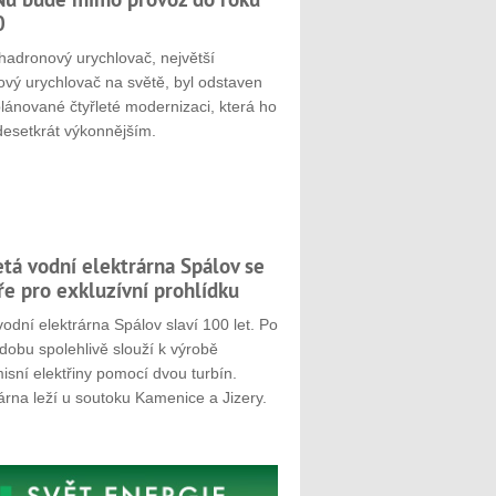
0
hadronový urychlovač, největší
ový urychlovač na světě, byl odstaven
plánované čtyřleté modernizaci, která ho
desetkrát výkonnějším.
etá vodní elektrárna Spálov se
ře pro exkluzívní prohlídku
odní elektrárna Spálov slaví 100 let. Po
dobu spolehlivě slouží k výrobě
sní elektřiny pomocí dvou turbín.
árna leží u soutoku Kamenice a Jizery.