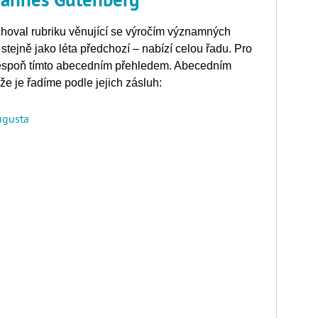
achoval rubriku věnující se výročím významných
stejně jako léta předchozí – nabízí celou řadu. Pro
lespoň tímto abecedním přehledem. Abecedním
že je řadíme podle jejich zásluh:
ugusta