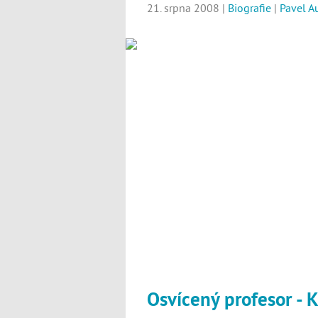
21. srpna 2008 |
Biografie
|
Pavel A
Osvícený profesor - 