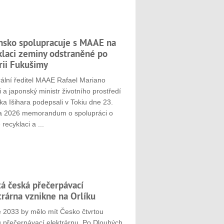
nsko spolupracuje s MAAE na
klaci zeminy odstraněné po
rii Fukušimy
ální ředitel MAAE Rafael Mariano
 a japonský ministr životního prostředí
ka Išihara podepsali v Tokiu dne 23.
a 2026 memorandum o spolupráci o
 recyklaci a ...
tá česká přečerpávací
trárna vznikne na Orlíku
e 2033 by mělo mít Česko čtvrtou
u přečerpávací elektrárnu. Po Dlouhých