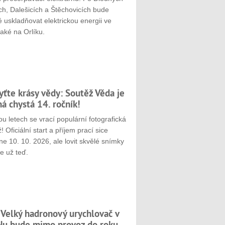
ch, Dalešicích a Štěchovicích bude
 uskladňovat elektrickou energii ve
aké na Orlíku.
yťte krásy vědy: Soutěž Věda je
ná chystá 14. ročník!
u letech se vrací populární fotografická
! Oficiální start a příjem prací sice
e 10. 10. 2026, ale lovit skvělé snímky
e už teď.
 Velký hadronový urychlovač v
u bude mimo provoz do roku