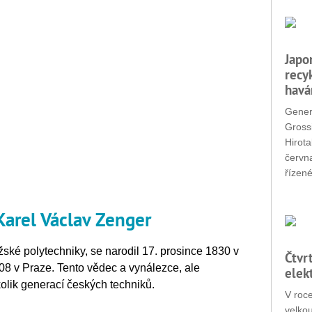
Japo
recy
havá
Gener
Grossi
Hirota
červn
řízené
Karel Václav Zenger
žské polytechniky, se narodil 17. prosince 1830 v
Čtvr
8 v Praze. Tento vědec a vynálezce, ale
elek
lik generací českých techniků.
V roc
velko