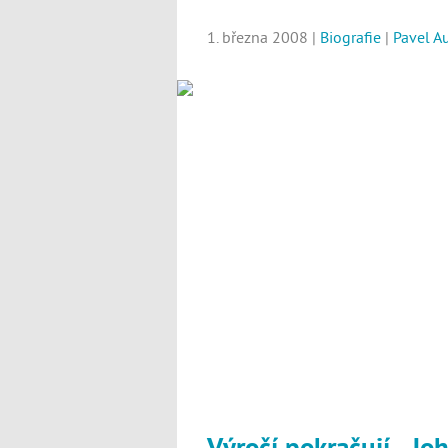
1. března 2008 |
Biografie
|
Pavel A
Výročí pokračují - J