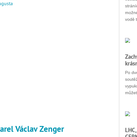
ugusta
strání
možné
vodě t
Zach
krás
Po dvo
soutěž
vypukn
můžet
Karel Václav Zenger
LHC,
CERN