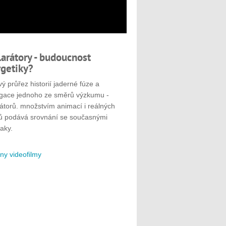
larátory - budoucnost
getiky?
ý průřez historií jaderné fúze a
gace jednoho ze směrů výzkumu -
rátorů. množstvím animací i reálných
ů podává srovnání se současnými
aky.
ny videofilmy