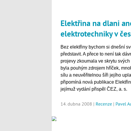
Elektřina na dlani an
elektrotechniky v če
Bez elektřiny bychom si dnešní sv
představit. A přece to není tak dáv
projevy zkoumala ve skrytu svých 
byla pouhým zdrojem hříček, mnohd
sílu a neuvěřitelnou šíři jejího upl
připomíná nová publikace Elektři
jejímuž vydání přispěl ČEZ, a. s.
14. dubna 2008 |
Recenze
|
Pavel A