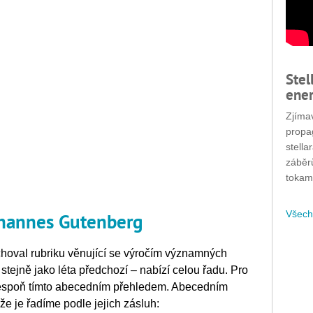
Stel
ener
Zjímav
propa
stella
záběr
tokam
Všech
ohannes Gutenberg
achoval rubriku věnující se výročím významných
stejně jako léta předchozí – nabízí celou řadu. Pro
lespoň tímto abecedním přehledem. Abecedním
že je řadíme podle jejich zásluh: