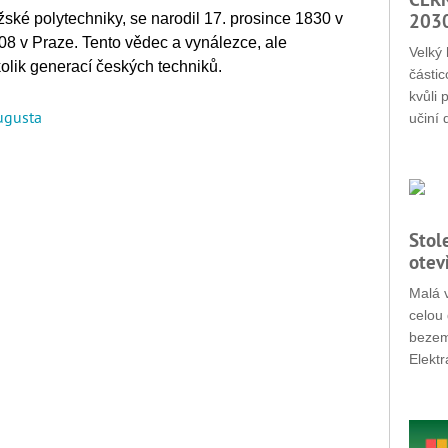
203
žské polytechniky, se narodil 17. prosince 1830 v
8 v Praze. Tento vědec a vynálezce, ale
Velký 
lik generací českých techniků.
částic
kvůli 
ugusta
učiní 
Stol
otev
Malá v
celou 
bezemi
Elektr