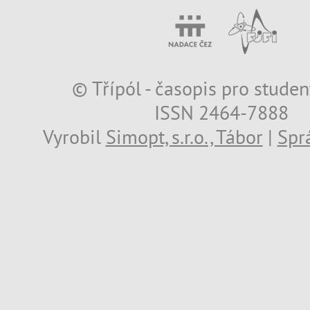
© Třípól - časopis pro studen
ISSN 2464-7888
Vyrobil
Simopt, s.r.o., Tábor
|
Spr