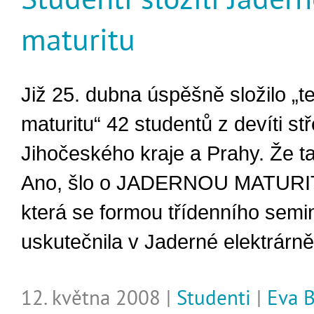
maturitu
Již 25. dubna úspěšně složilo „
maturitu“ 42 studentů z devíti st
Jihočeského kraje a Prahy. Že t
Ano, šlo o JADERNOU MATURI
která se formou třídenního semi
uskutečnila v Jaderné elektrárně
12. května 2008 |
Studenti
|
Eva B