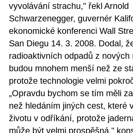
vyvolávání strachu," řekl Arnold
Schwarzenegger, guvernér Kalifo
ekonomické konferenci Wall Stre
San Diegu 14. 3. 2008. Dodal, ž
radioaktivních odpadů z nových 
budou mnohem menší než ze stá
protože technologie velmi pokroči
„Opravdu bychom se tím měli za
než hledáním jiných cest, které 
životu v odříkání, protože jader
může být velmi prospěšná," kons