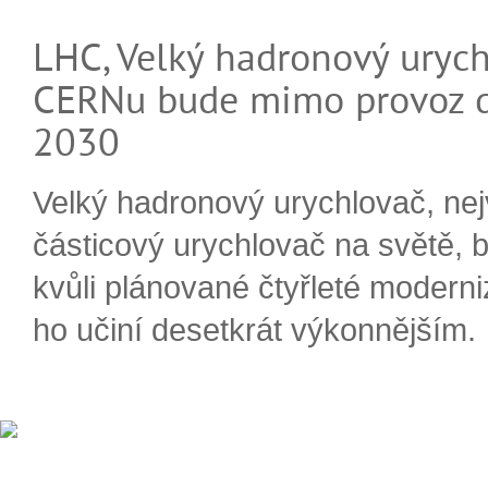
LHC, Velký hadronový urych
CERNu bude mimo provoz d
2030
Velký hadronový urychlovač, nej
částicový urychlovač na světě, 
kvůli plánované čtyřleté moderni
ho učiní desetkrát výkonnějším.