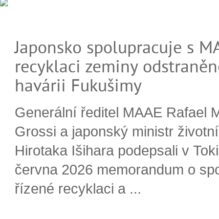
Japonsko spolupracuje s M
recyklaci zeminy odstraněn
havárii Fukušimy
Generální ředitel MAAE Rafael 
Grossi a japonský ministr životn
Hirotaka Išihara podepsali v Tok
června 2026 memorandum o spo
řízené recyklaci a ...