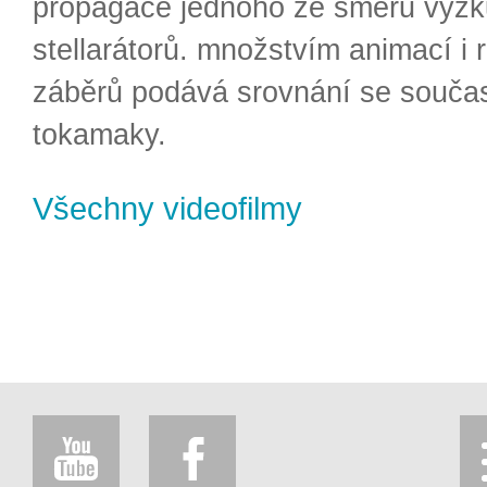
propagace jednoho ze směrů výzk
stellarátorů. množstvím animací i 
záběrů podává srovnání se souča
tokamaky.
Všechny videofilmy