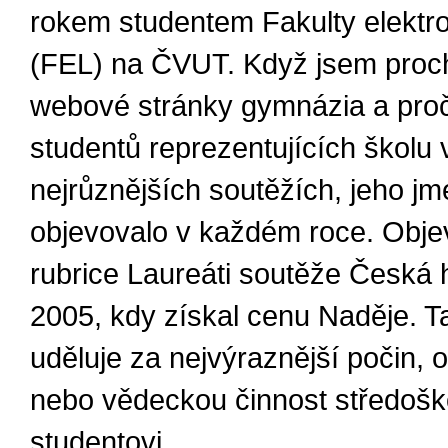
rokem studentem Fakulty elektr
(FEL) na ČVUT. Když jsem proc
webové stránky gymnázia a pročí
studentů reprezentujících školu 
nejrůznějších soutěžích, jeho j
objevovalo v každém roce. Objevi
rubrice Laureáti soutěže Česká 
2005, kdy získal cenu Naděje. T
uděluje za nejvýraznější počin,
nebo vědeckou činnost středoš
studentovi.