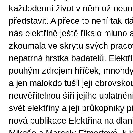
každodenní život v něm už neumě
představit. A přece to není tak d
nás elektřině ještě říkalo mluno a
zkoumala ve skrytu svých praco
nepatrná hrstka badatelů. Elektř
pouhým zdrojem hříček, mnohdy
a jen málokdo tušil její obrovskou
neuvěřitelnou šíři jejího uplatněn
svět elektřiny a její průkopníky 
nová publikace Elektřina na dlan