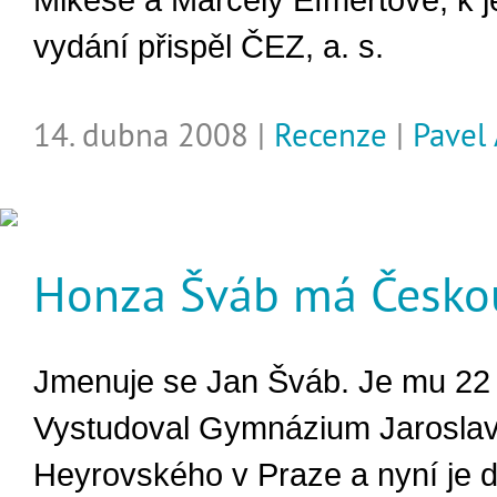
Mikeše a Marcely Efmertové, k j
vydání přispěl ČEZ, a. s.
14. dubna 2008 |
Recenze
|
Pavel
Honza Šváb má Česko
Jmenuje se Jan Šváb. Je mu 22 l
Vystudoval Gymnázium Jarosla
Heyrovského v Praze a nyní je 