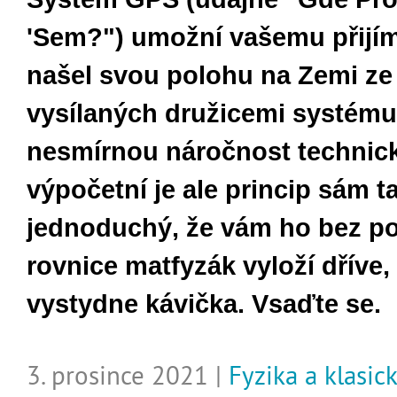
'Sem?") umožní vašemu přijím
našel svou polohu na Zemi ze
vysílaných družicemi systému
nesmírnou náročnost technick
výpočetní je ale princip sám t
jednoduchý, že vám ho bez pou
rovnice matfyzák vyloží dříve
vystydne kávička. Vsaďte se.
3. prosince 2021 |
Fyzika a klasic