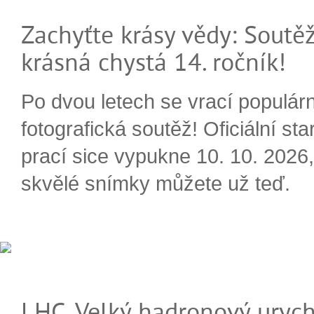
Zachyťte krásy vědy: Soutěž
krásná chystá 14. ročník!
Po dvou letech se vrací populárn
fotografická soutěž! Oficiální sta
prací sice vypukne 10. 10. 2026, 
skvělé snímky můžete už teď.
LHC, Velký hadronový urych