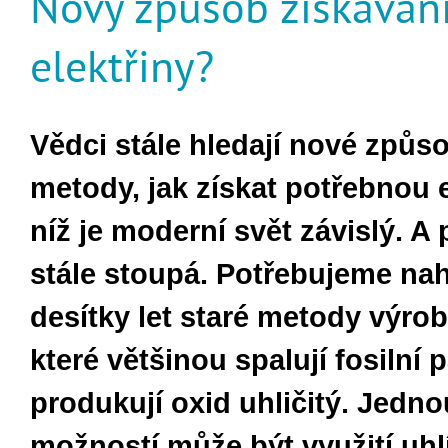
Nový způsob získáván
elektřiny?
Vědci stále hledají nové způs
metody, jak získat potřebnou e
níž je moderní svět závislý. A
stále stoupá. Potřebujeme nah
desítky let staré metody výrob
které většinou spalují fosilní p
produkují oxid uhličitý. Jedno
možností může být využití uh