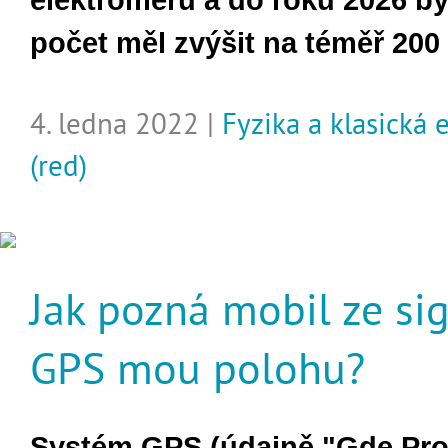
elektroměrů a do roku 2026 by 
počet měl zvýšit na téměř 200
4. ledna 2022 |
Fyzika a klasická
(red)
Jak pozná mobil ze si
GPS mou polohu?
Systém GPS (údajně "Gde Pr