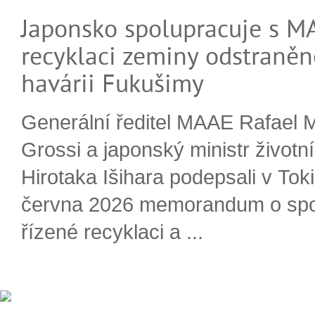
Japonsko spolupracuje s M
recyklaci zeminy odstraněn
havárii Fukušimy
Generální ředitel MAAE Rafael 
Grossi a japonský ministr životn
Hirotaka Išihara podepsali v Tok
června 2026 memorandum o spo
řízené recyklaci a ...