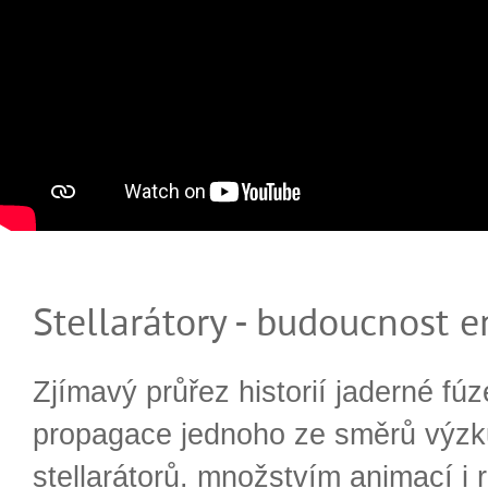
Stellarátory - budoucnost e
Zjímavý průřez historií jaderné fúz
propagace jednoho ze směrů výzk
stellarátorů. množstvím animací i 