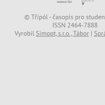
© Třípól - časopis pro studen
ISSN 2464-7888
Vyrobil
Simopt, s.r.o., Tábor
|
Spr