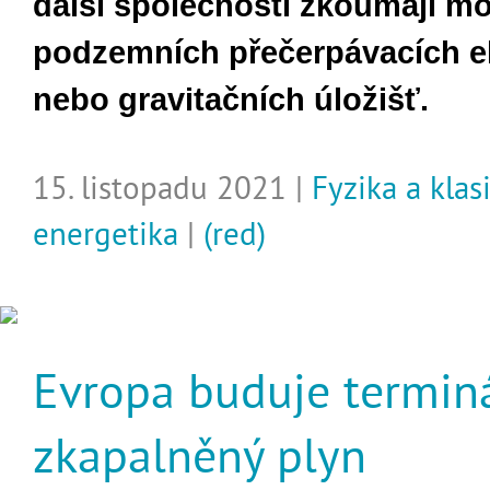
další společnosti zkoumají m
podzemních přečerpávacích el
nebo gravitačních úložišť.
15. listopadu 2021 |
Fyzika a klas
energetika
|
(red)
Evropa buduje terminá
zkapalněný plyn