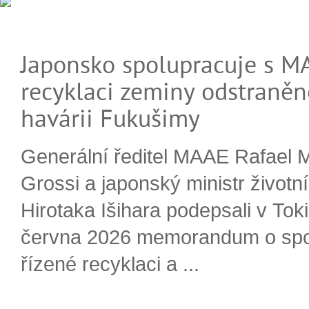
Japonsko spolupracuje s M
recyklaci zeminy odstraněn
havárii Fukušimy
Generální ředitel MAAE Rafael 
Grossi a japonský ministr životn
Hirotaka Išihara podepsali v Tok
června 2026 memorandum o spo
řízené recyklaci a ...