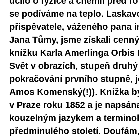
učilo o fyzice a chemii
před r
se podíváme na teplo. Laskav
přispěvatele, váženého pana 
Jana Tůmy, jsme získali cenný
knížku Karla Amerlinga Orbis P
Svět v obrazích, stupeň druhý
pokračování prvního stupně, j
Amos Komenský(!)). Knížka b
v Praze roku 1852 a je napsán
kouzelným jazykem a terminol
předminulého století. Doufám,