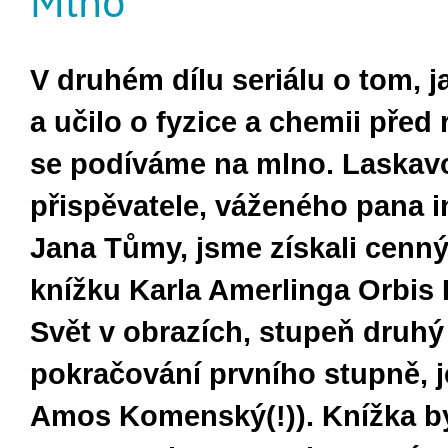
Mlno
V druhém dílu seriálu o tom, j
a učilo o fyzice a chemii
před 
se podíváme na mlno. Laskav
přispěvatele, váženého pana 
Jana Tůmy, jsme získali cenný
knížku Karla Amerlinga Orbis P
Svět v obrazích, stupeň druhý
pokračování prvního stupně, j
Amos Komenský(!)). Knížka b