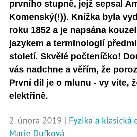
prvního stupně, jejž sepsal A
Komenský(!)). Knížka byla vy
roku 1852 a je napsána kouze
jazykem a terminologií předm
století. Skvělé počteníčko! Do
vás nadchne a věřím, že poro
První díl je o mlunu - vy víte, 
elektřině.
2. února 2019 |
Fyzika a klasická
Marie Dufková