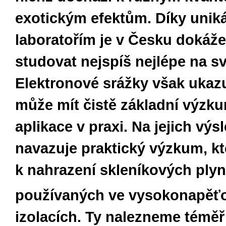
exotickým efektům. Díky unik
laboratořím je v Česku dokáž
studovat nejspíš nejlépe na s
Elektronové srážky však ukazuj
může mít čistě základní výzk
aplikace v praxi. Na jejich výs
navazuje praktický výzkum, k
k nahrazení skleníkových ply
používaných ve vysokonapěť
izolacích. Ty nalezneme téměř