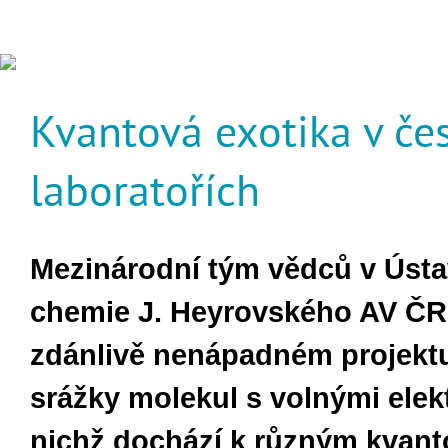
Kvantová exotika v če
laboratořích
Mezinárodní tým vědců v Ústav
chemie J. Heyrovského AV ČR
zdánlivě nenápadném projekt
srážky molekul s volnými elekt
nichž dochází k různým kvan