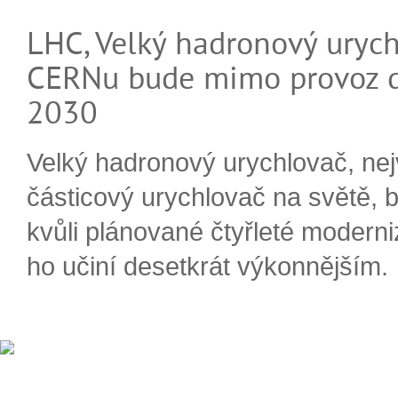
LHC, Velký hadronový urych
CERNu bude mimo provoz d
2030
Velký hadronový urychlovač, nej
částicový urychlovač na světě, 
kvůli plánované čtyřleté moderni
ho učiní desetkrát výkonnějším.