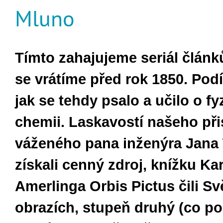
Mluno
Tímto zahajujeme seriál článk
se vrátíme před rok 1850. Pod
jak se tehdy psalo a učilo o fy
chemii. Laskavostí našeho při
váženého pana inženýra Jana
získali cenný zdroj, knížku Kar
Amerlinga Orbis Pictus čili Sv
obrazích, stupeň druhý (co p