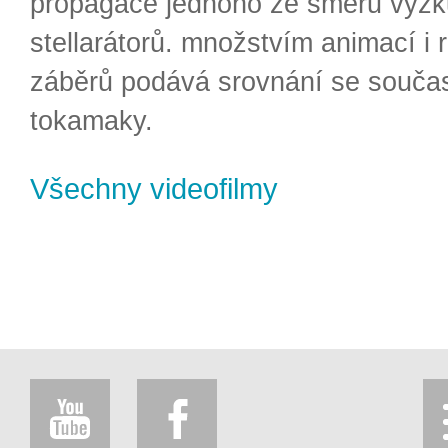
propagace jednoho ze směrů výzk
stellarátorů. množstvím animací i 
záběrů podává srovnání se souča
tokamaky.
Všechny videofilmy