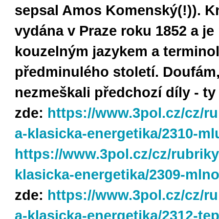
sepsal Amos Komenský(!)). Kn
vydána v Praze roku 1852 a j
kouzelným jazykem a terminol
předminulého století. Doufám,
nezmeškali předchozí díly - ty
zde:
https://www.3pol.cz/cz/ru
a-klasicka-energetika/2310-m
https://www.3pol.cz/cz/rubriky
klasicka-energetika/2309-mln
zde:
https://www.3pol.cz/cz/ru
a-klasicka-energetika/2312-tep