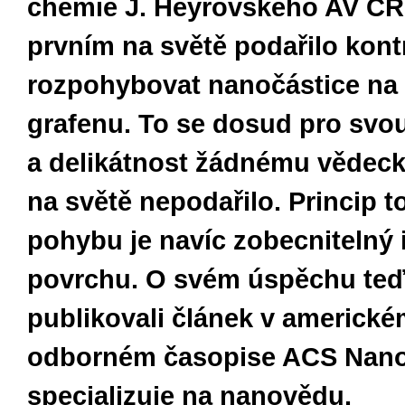
chemie J. Heyrovského AV ČR
prvním na světě podařilo kon
rozpohybovat nanočástice na
grafenu. To se dosud pro svo
a delikátnost žádnému vědec
na světě nepodařilo. Princip t
pohybu je navíc zobecnitelný 
povrchu. O svém úspěchu teď
publikovali článek v americk
odborném časopise ACS Nano,
specializuje na nanovědu.