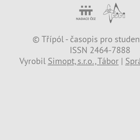
© Třípól - časopis pro studen
ISSN 2464-7888
Vyrobil
Simopt, s.r.o., Tábor
|
Spr