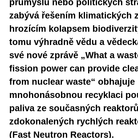
průmyslu nebo politických str
zabývá řešením klimatických 
hrozícím kolapsem biodiverzit
tomu výhradně vědu a vědecká
své nové zprávě „What a wast
fission power can provide cle
from nuclear waste“ obhajuje
mnohonásobnou recyklaci po
paliva ze současných reaktorů
zdokonalených rychlých reak
(Fast Neutron Reactors).