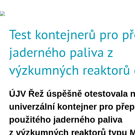
Test kontejnerů pro p
jaderného paliva z
výzkumných reaktorů
ÚJV Řež úspěšně
o
testovala
univerzální kontejner pro pře
použit
ého jaderného paliva
z
výzkumných reaktorů
typu 