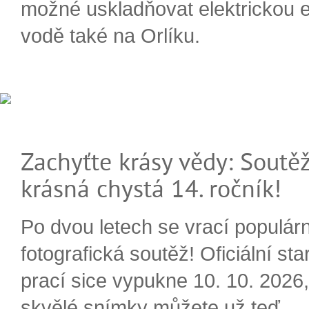
možné uskladňovat elektrickou e
vodě také na Orlíku.
Zachyťte krásy vědy: Soutěž
krásná chystá 14. ročník!
Po dvou letech se vrací populárn
fotografická soutěž! Oficiální sta
prací sice vypukne 10. 10. 2026, 
skvělé snímky můžete už teď.