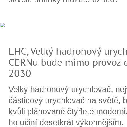
LHC, Velký hadronový urych
CERNu bude mimo provoz d
2030
Velký hadronový urychlovač, nej
částicový urychlovač na světě, 
kvůli plánované čtyřleté moderni
ho učiní desetkrát výkonnějším.