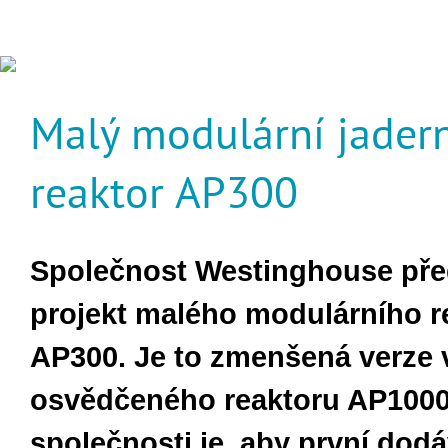
Malý modulární jader
reaktor AP300
Společnost Westinghouse pře
projekt malého modulárního r
AP300. Je to zmenšená verze 
osvědčeného reaktoru AP1000
společnosti je, aby první dodá