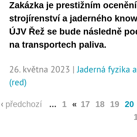
Zakázka je prestižním oceně
strojírenství a jaderného kno
ÚJV Řež se bude následně pod
na transportech paliva.
26. května 2023 |
Jaderná fyzika 
(red)
předchozí
...
1
«
17
18
19
20