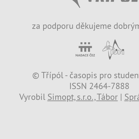
za podporu děkujeme dobrým
© Třípól - časopis pro studen
ISSN 2464-7888
Vyrobil
Simopt, s.r.o., Tábor
|
Spr