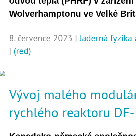
odvod tepla (PHRF) v zařízení
Wolverhamptonu ve Velké Britá
8. července 2023 |
Jaderná fyzika
|
(red)
Vývoj malého modulá
rychlého reaktoru DF