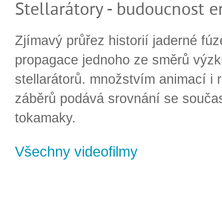
Stellarátory - budoucnost e
Zjímavý průřez historií jaderné fúz
propagace jednoho ze směrů výzk
stellarátorů. množstvím animací i 
záběrů podává srovnání se souča
tokamaky.
Všechny videofilmy