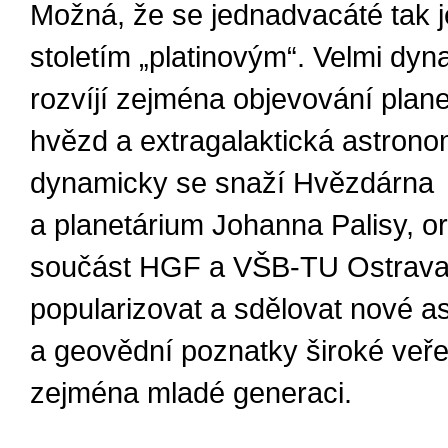
Možná, že se jednadvacáté tak 
stoletím „platinovým“. Velmi dy
rozvíjí zejména objevování plane
hvězd a extragalaktická astrono
dynamicky se snaží Hvězdárna
a planetárium Johanna Palisy, o
součást HGF a VŠB-TU Ostrava, 
popularizovat a sdělovat nové a
a geovědní poznatky široké veřej
zejména mladé generaci.