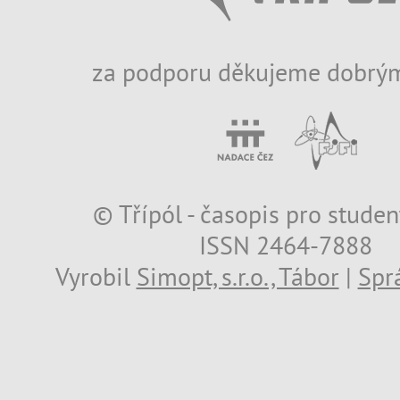
za podporu děkujeme dobrým
© Třípól - časopis pro studen
ISSN 2464-7888
Vyrobil
Simopt, s.r.o., Tábor
|
Spr