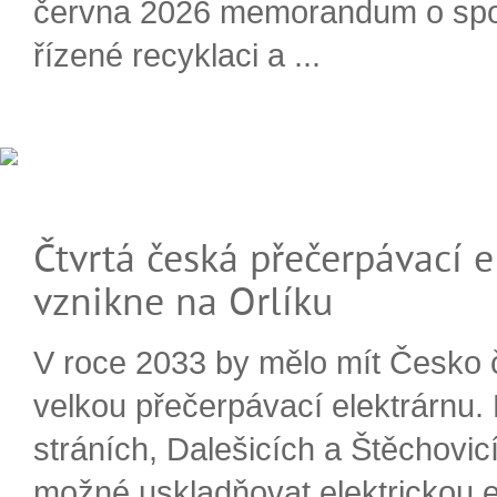
června 2026 memorandum o spo
řízené recyklaci a ...
Čtvrtá česká přečerpávací e
vznikne na Orlíku
V roce 2033 by mělo mít Česko 
velkou přečerpávací elektrárnu.
stráních, Dalešicích a Štěchovi
možné uskladňovat elektrickou e