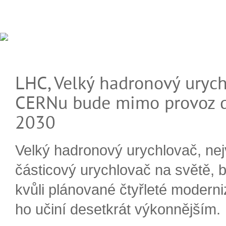
LHC, Velký hadronový urych
CERNu bude mimo provoz d
2030
Velký hadronový urychlovač, nej
částicový urychlovač na světě, 
kvůli plánované čtyřleté moderni
ho učiní desetkrát výkonnějším.