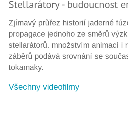
Stellarátory - budoucnost e
Zjímavý průřez historií jaderné fúz
propagace jednoho ze směrů výzk
stellarátorů. množstvím animací i 
záběrů podává srovnání se souča
tokamaky.
Všechny videofilmy