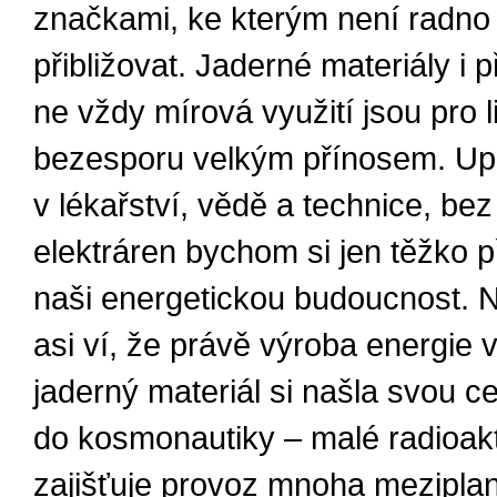
značkami, ke kterým není radno
přibližovat. Jaderné materiály i 
ne vždy mírová využití jsou pro l
bezesporu velkým přínosem. Upl
v lékařství, vědě a technice, be
elektráren bychom si jen těžko př
naši energetickou budoucnost. 
asi ví, že právě výroba energie v
jaderný materiál si našla svou ce
do kosmonautiky – malé radioakti
zajišťuje provoz mnoha mezipla