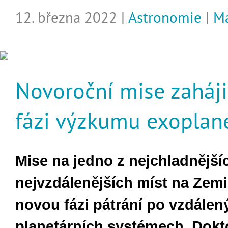
12. března 2022 |
Astronomie
|
Ma
Novoroční mise zaháj
fázi výzkumu exoplan
Mise na jedno z nejchladnější
nejvzdálenějších míst na Zem
novou fázi pátrání po vzdálen
planetárních systémech. Dok