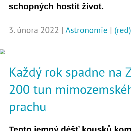
schopných hostit život.
3. února 2022 |
Astronomie
|
(red)
Každý rok spadne na 
200 tun mimozemské
prachu
Tento jemný déšť kousků kom