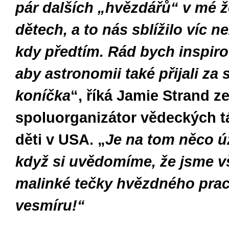
pár dalších „hvězdářů“ v mé ž
dětech, a to nás sblížilo víc n
kdy předtím. Rád bych inspirov
aby astronomii také přijali za
koníčka
“, říká
Jamie Strand ze
spoluorganizátor vědeckých t
děti v USA. „
Je na tom něco ú
když si uvědomíme, že jsme vš
malinké tečky hvězdného pra
vesmíru!“