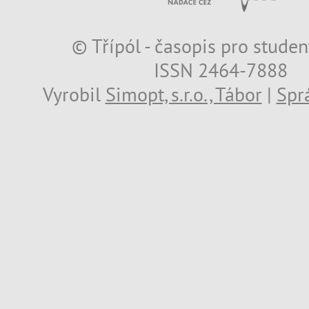
© Třípól - časopis pro studen
ISSN 2464-7888
Vyrobil
Simopt, s.r.o., Tábor
|
Spr