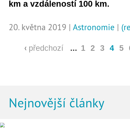
km a vzdáleností 100 km.
20. května 2019 |
Astronomie
|
(r
předchozí
...
1
2
3
4
5
Nejnovější články