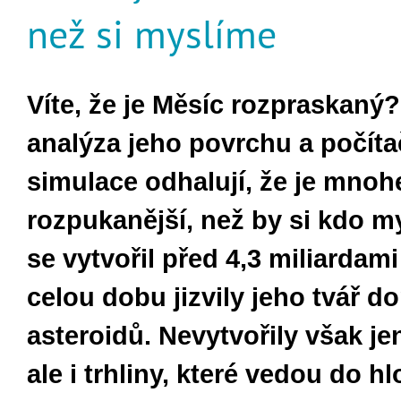
než si myslíme
Víte, že je Měsíc rozpraskaný
analýza jeho povrchu a počít
simulace odhalují, že je mno
rozpukanější, než by si kdo my
se vytvořil před 4,3 miliardami 
celou dobu jizvily jeho tvář d
asteroidů. Nevytvořily však jen
ale i trhliny, které vedou do h