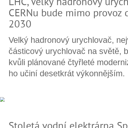
LHC, Velký hadronový urych
CERNu bude mimo provoz d
2030
Velký hadronový urychlovač, nej
částicový urychlovač na světě, 
kvůli plánované čtyřleté moderni
ho učiní desetkrát výkonnějším.
Stoletá vodní elektrárna Sp