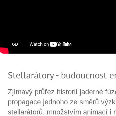
Stellarátory - budoucnost e
Zjímavý průřez historií jaderné fúz
propagace jednoho ze směrů výzk
stellarátorů. množstvím animací i 