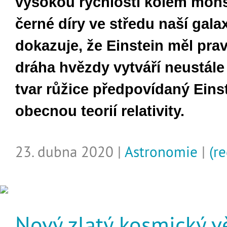
vysokou rychlostí kolem mons
černé díry ve středu naší gala
dokazuje, že Einstein měl pr
dráha hvězdy vytváří neustále
tvar růžice předpovídaný Ein
obecnou teorií relativity.
23. dubna 2020 |
Astronomie
|
(re
Nový zlatý kosmický v