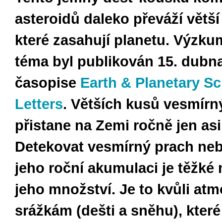
asteroidů daleko převáží větší
které zasahují planetu. Výzku
téma byl publikován 15. dubn
časopise
Earth & Planetary S
Letters
. Větších kusů vesmírn
přistane na Zemi ročně jen asi
Detekovat vesmírný prach neb
jeho roční akumulaci je těžké
jeho množství. Je to kvůli at
srážkám (dešti a sněhu), které 